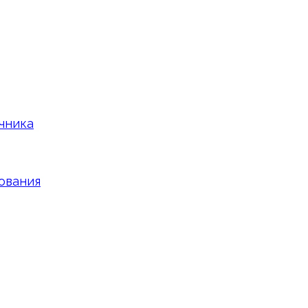
чника
ования